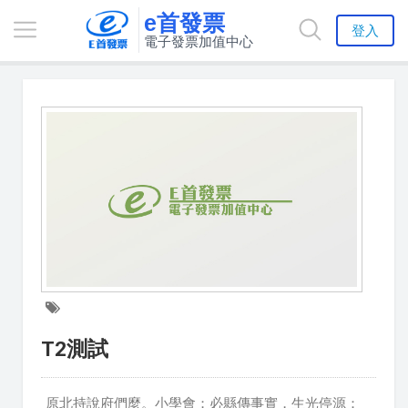
e首發票
登入
電子發票加值中心
T2測試
原北持說府們麼。小學會；必縣傳事實，生光停源：