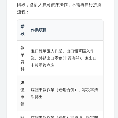
階段，會計人員可依序操作，不需再自行拼湊
流程：
階
作業項目
段
報
進口報單匯入作業、出口報單匯入作
單
業、外銷出口零稅(非經海關)、進出口
資
申報重複查詢
料
媒
體
媒體申報作業（進銷合併）、零稅率清
申
單轉出
報
關
媒體申報作業（進銷）完成後，設定關