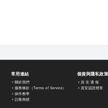
常用連結
個資與隱私政
關於我們
資 安 通 報
服務條款（Terms of Service）
資安認證標章
操作教學
註冊商標