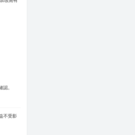
發票改開有
確認。
益不受影