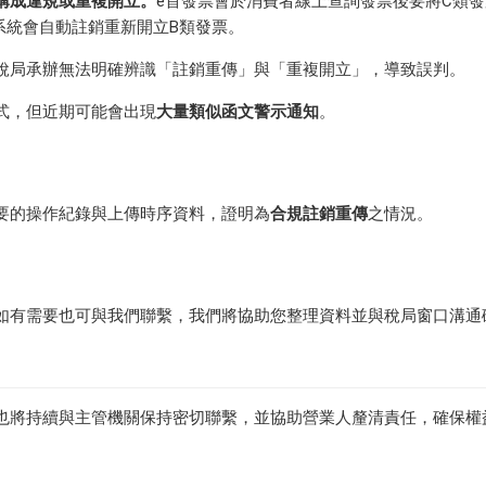
構成違規或重複開立。
e首發票會於消費者線上查詢發票後要將C類
系統會自動註銷重新開立B類發票。
稅局承辦無法明確辨識「註銷重傳」與「重複開立」，導致誤判。
式，但近期可能會出現
大量類似函文警示通知
。
要的操作紀錄與上傳時序資料，證明為
合規註銷重傳
之情況。
如有需要也可與我們聯繫，我們將協助您整理資料並與稅局窗口溝通
。
也將持續與主管機關保持密切聯繫，並協助營業人釐清責任，確保權