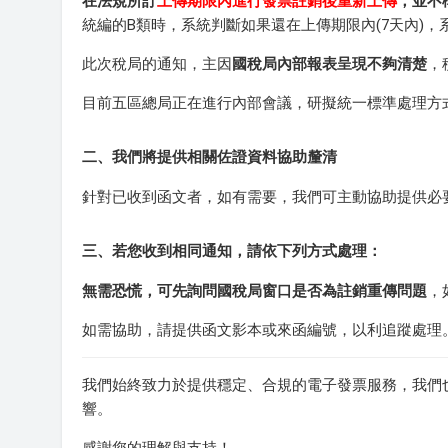
在法規所訂
上傳期限內進行發票註銷後重新上傳
，並不
統編的B類時，系統判斷如果還在上傳期限內(7天內)，
此次稅局的通知，主因
國稅局內部報表呈現不夠清楚
，
目前五區總局正在進行內部會議，研擬統一標準處理方
二、我們將提供相關佐證資料協助釐清
針對已收到函文者，如有需要，我們可主動協助提供必
三、若您收到相同通知，請依下列方式處理：
無需恐慌，可先詢問國稅局窗口是否為註銷重傳問題
，
如需協助，請提供函文影本或來函編號，以利追蹤處理
我們始終致力於提供穩定、合規的電子發票服務，我們
響。
感謝您的理解與支持！