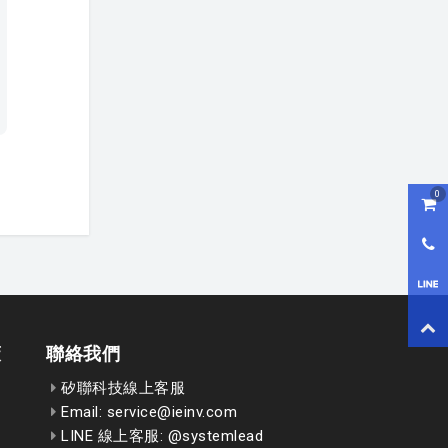
0
購物
0800
LI
回到
策
聯絡我們
矽聯科技線上客服
Email: service@ieinv.com
LINE 線上客服: @systemlead