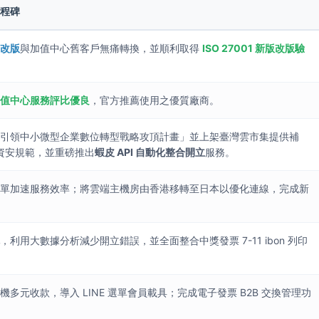
里程碑
0 改版
與加值中心舊客戶無痛轉換，並順利取得
ISO 27001 新版改版驗
加值中心服務評比優良
，官方推薦使用之優質廠商。
「引領中小微型企業數位轉型戰略攻頂計畫」並上架臺灣雲市集提供補
01 資安規範，並重磅推出
蝦皮 API 自動化整合開立
服務。
下單加速服務效率；將雲端主機房由香港移轉至日本以優化連線，完成新
統
，利用大數據分析減少開立錯誤，並全面整合中獎發票 7-11 ibon 列印
多元收款，導入 LINE 選單會員載具；完成電子發票 B2B 交換管理功