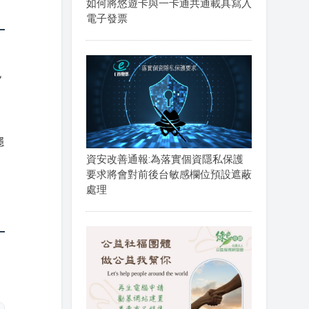
如何將悠遊卡與一卡通共通載具寫入
電子發票
也
穩
資安改善通報:為落實個資隱私保護
要求將會對前後台敏感欄位預設遮蔽
處理