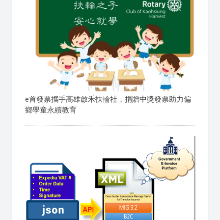
e首發票攜手高雄啟禾扶輪社，捐贈中獎發票助力偏
鄉學童永續教育