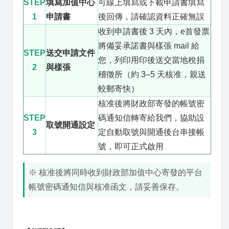
STEP
填寫加值中心
可線上填寫或下載申請書填寫
1
申請書
後回傳，請確認資料正確無誤
收到申請書後 3 天內，e首發票
將備妥承諾書與樣張 mail 給
STEP
送交申請文件
您，列印用印後送交當地稅捐
2
與樣張
稽徵所（約 3–5 天核准，親送
較郵寄快）
核准後將財政部寄發的帳號密
STEP
碼通知信轉寄給我們，協助設
取號開通設定
3
定自動取號與開通後台串接帳
號，即可正式啟用
※ 核准後將同時收到財政部加值中心寄發的平台
帳號密碼通知信與核准函文，請妥善保存。