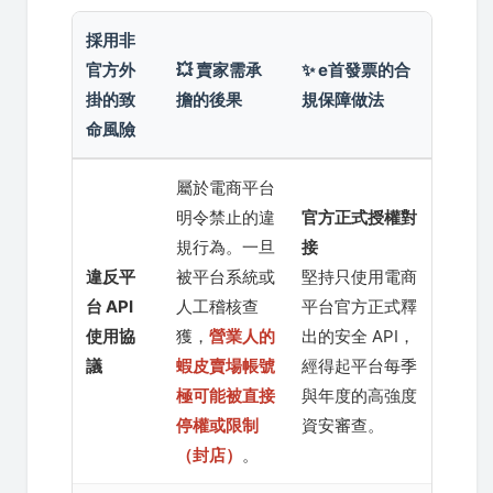
採用非
官方外
💥 賣家需承
✨ e首發票的合
掛的致
擔的後果
規保障做法
命風險
屬於電商平台
明令禁止的違
官方正式授權對
規行為。一旦
接
違反平
被平台系統或
堅持只使用電商
台 API
人工稽核查
平台官方正式釋
使用協
獲，
營業人的
出的安全 API，
議
蝦皮賣場帳號
經得起平台每季
極可能被直接
與年度的高強度
停權或限制
資安審查。
（封店）
。