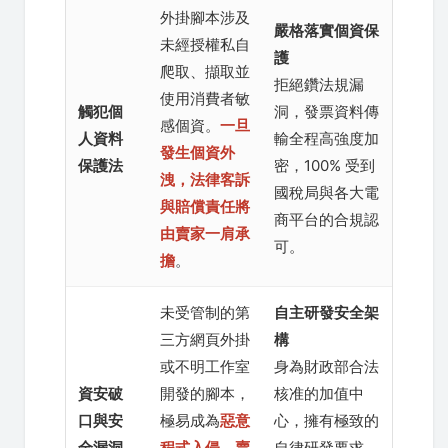
外掛腳本涉及
嚴格落實個資保
未經授權私自
護
爬取、擷取並
拒絕鑽法規漏
使用消費者敏
觸犯個
洞，發票資料傳
感個資。
一旦
人資料
輸全程高強度加
發生個資外
保護法
密，100% 受到
洩，法律客訴
國稅局與各大電
與賠償責任將
商平台的合規認
由賣家一肩承
可。
擔
。
未受管制的第
自主研發安全架
三方網頁外掛
構
或不明工作室
身為財政部合法
資安破
開發的腳本，
核准的加值中
口與安
極易成為
惡意
心，擁有極致的
全漏洞
程式入侵、賣
自律研發要求，