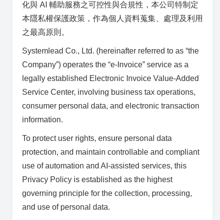
化與 AI 輔助服務之可控性與合規性，本公司特制定
本隱私權保護政策，作為個人資料蒐集、處理及利用
之最高原則。
Systemlead Co., Ltd. (hereinafter referred to as “the
Company”) operates the “e-Invoice” service as a
legally established Electronic Invoice Value-Added
Service Center, involving business tax operations,
consumer personal data, and electronic transaction
information.
To protect user rights, ensure personal data
protection, and maintain controllable and compliant
use of automation and AI-assisted services, this
Privacy Policy is established as the highest
governing principle for the collection, processing,
and use of personal data.