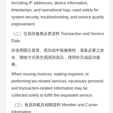
Including IP addresses, device information,
timestamps, and operational logs, used solely for
system security, troubleshooting, and service quality
improvement.
（二）交易與服務必要資料 Transaction and Service
Data
於使用開立發票、查詢或申報服務時，蒐集必要之姓
名、聯絡方式與交易識別資訊，僅用於完成該項服
務。
When issuing invoices, making inquiries, or
performing tax-related services, necessary personal
and transaction-related information may be
collected solely to fulfill the requested service.
（三）會員與載具相關資料 Member and Carrier
Information