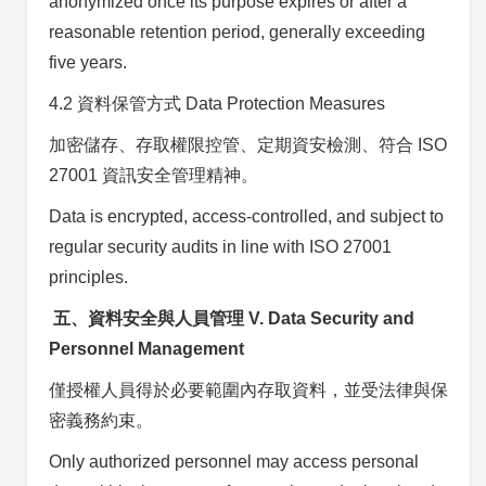
anonymized once its purpose expires or after a
reasonable retention period, generally exceeding
five years.
4.2 資料保管方式 Data Protection Measures
加密儲存、存取權限控管、定期資安檢測、符合 ISO
27001 資訊安全管理精神。
Data is encrypted, access-controlled, and subject to
regular security audits in line with ISO 27001
principles.
五、資料安全與人員管理 V. Data Security and
Personnel Management
僅授權人員得於必要範圍內存取資料，並受法律與保
密義務約束。
Only authorized personnel may access personal