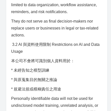
limited to data organization, workflow assistance,
reminders, and risk notifications.
They do not serve as final decision-makers nor
replace users or businesses in legal or tax-related
actions.
3.2 AI 與資料使用限制 Restrictions on AI and Data
Usage
本公司不會將可識別個人資料用於：
* 未經告知之模型訓練
* 與原蒐集目的無關之推論
* 規避法規或模糊責任之用途
Personally identifiable data will not be used for
undisclosed model training, unrelated analysis, or