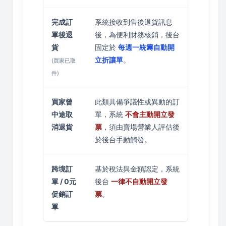
完成訂
系統接收到售後退貨訊息
單後退
後，為便利財務核銷，後台
貨
固定於
每週一統籌自動開
立折讓單
。
(買家已取
件)
買家曾
此類具備爭議性或異動的訂
中途取
單，系統
不會主動開立發
消退貨
票
，須由賣場營業人評估後
於後台手動觸發。
跨境訂
基於稅法與金額認定，系統
單 / 0元
後台
一律不自動開立發
促銷訂
票
。
單