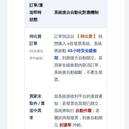
訂單/運
送即時
系統後台自動化對應機制
狀態
待出貨
訂單預設以
【 待出貨 】
狀
訂單
態匯入 e首發票系統。系統
將啟動
48小時安全緩衝
(尚未產生
期
，到期後方自動開立。若
寄件編號)
買家在緩衝期內取消訂單，
系統會自動截斷，不產生發
票。
買家未
當系統接收到平台的退貨通
取件 / 運
知：若發票在當期已開立，
送中異
系統將執行
自動作廢
；若
常
屬於跨期發票，則會自動開
立
折讓單
沖銷。