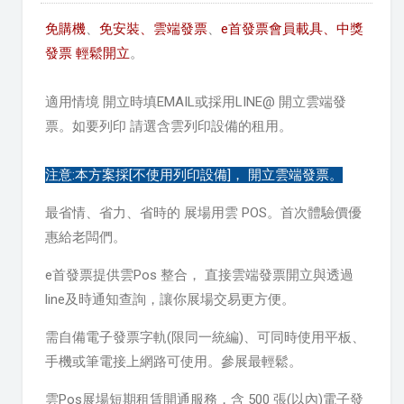
免購機
、
免安裝、
雲端發票
、
e首發票會員載具、中獎
發票 輕鬆開立
。
適用情境 開立時填EMAIL或採用LINE@ 開立雲端發
票。如要列印 請選含雲列印設備的租用。
注意:本方案採[不使用列印設備]， 開立雲端發票。
最省情、省力、省時的 展場用雲 POS。首次體驗價優
惠給老闆們。
e首發票提供雲Pos 整合， 直接雲端發票開立與透過
line及時通知查詢，讓你展場交易更方便。
需自備電子發票字軌(限同一統編)、可同時使用平板、
手機或筆電接上網路可使用。參展最輕鬆。
雲Pos展場短期租賃開通服務，含 500 張(以內)電子發