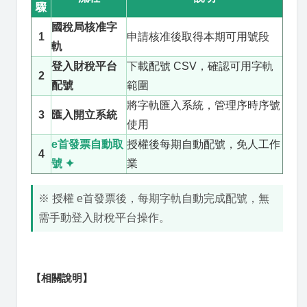
驟
國稅局核准字
1
申請核准後取得本期可用號段
軌
登入財稅平台
下載配號 CSV，確認可用字軌
2
配號
範圍
將字軌匯入系統，管理序時序號
3
匯入開立系統
使用
e首發票自動取
授權後每期自動配號，免人工作
4
號 ✦
業
※ 授權 e首發票後，每期字軌自動完成配號，無
需手動登入財稅平台操作。
【相關說明】