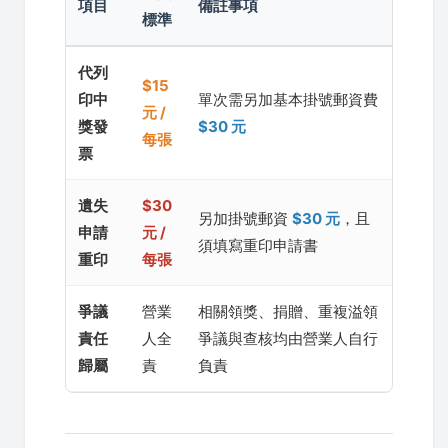
項目
備註事項
標準
代列
$15
印中
單次需另加基本掛號郵資費
元 /
獎發
$30 元
每張
票
遺失
$30
另加掛號郵資
$30 元
，且
申請
元 /
須填寫重印申請書
重印
每張
爭議
營業
相關領獎、捐贈、重複溢領
責任
人全
爭議與查核均由營業人自行
歸屬
責
負責