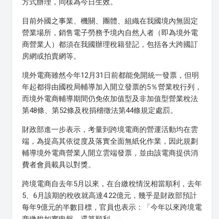
方式辦理，同樣為今日生效。
目前外國之事業、機關、團體、組織在我國境內無固定
營業場所，銷售電子勞務予境內自然人者（即為境外電
商營業人）都須在我國辦理稅籍登記，包括各大跨國訂
房網或拍賣網等。
境外電商雖然今年12月31日前都能免開統一發票，但明
年起都得由國稅局輔導加入開立發票的5％營業稅行列，
而境外電商輔導期間仍免依加值型及非加值型營業稅法
第48條、第52條及稅捐稽徵法第44條規定處罰。
財政部進一步表示，考量到跨境電商的營運活動均在雲
端，為提高其依從度及落實全面無紙化作業，因此規劃
輔導境外電商營業人開立雲端發票，並由該電商提供消
費者會員載具以對獎。
跨境電商自去年5月以來，在台繳稅情況相當順利，去年
5、6月該期的稅收就高達4.22億元，幾乎是財政部預計
每年9億元的半數目標，官員也表示：「今年以來跨境電