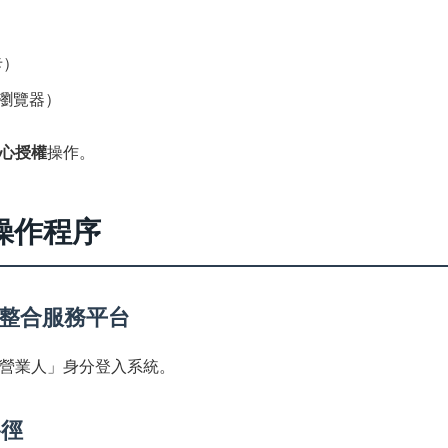
卡）
瀏覽器）
心授權
操作。
操作程序
票整合服務平台
營業人」身分登入系統。
路徑