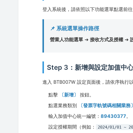
登入系統後，請依照以下功能選單點選前往
📌 系統選單操作路徑
營業人功能選單
➔
接收方式及授權
➔
Step 3：新增與設定加值中
進入 BTB007W 設定頁面後，請依序執行
點擊
〔新增〕
按鈕。
點選業務類別
〔發票字軌號碼相關業務
輸入加值中心統一編號：
89430377
。
設定授權期間（例如：
2024/01/01 ~ 2