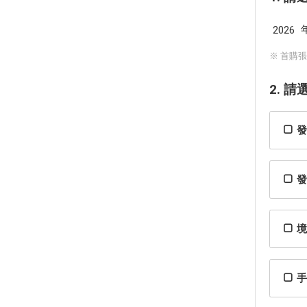
※ 首購
2. 
發
發
境
手