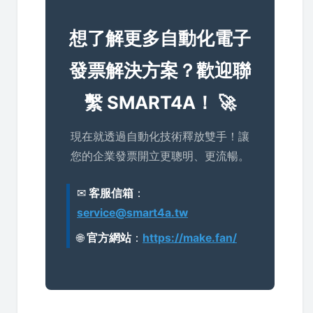
想了解更多自動化電子
發票解決方案？歡迎聯
繫 SMART4A！ 🚀
現在就透過自動化技術釋放雙手！讓
您的企業發票開立更聰明、更流暢。
✉
客服信箱
：
service@smart4a.tw
🌐
官方網站
：
https://make.fan/