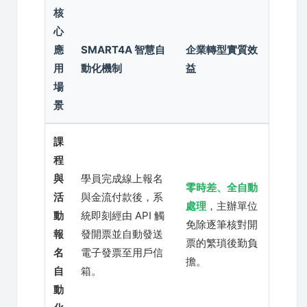
核
心
應
SMART4A 智慧自
企業轉型實質效
用
動化機制
益
場
景
課
程
與
學員完成線上報名
零時差、全自動
活
與金流付款後，系
處理
，主辦單位
動
統即刻經由 API 觸
免除逐筆核對開
報
發開票並自動發送
票的繁瑣後勤負
名
電子發票至用戶信
擔。
自
箱。
動