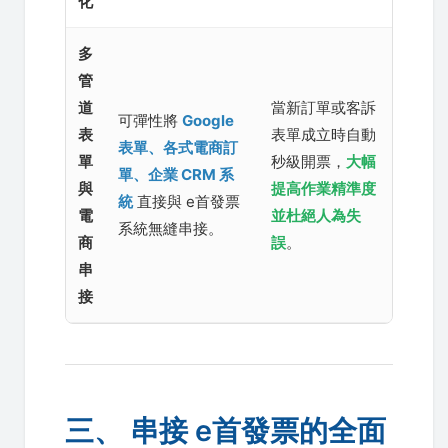
化
多
管
道
當新訂單或客訴
可彈性將
Google
表
表單成立時自動
表單、各式電商訂
單
秒級開票，
大幅
單、企業 CRM 系
與
提高作業精準度
統
直接與 e首發票
電
並杜絕人為失
系統無縫串接。
商
誤
。
串
接
三、 串接 e首發票的全面