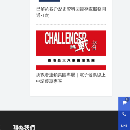
已解約客戶歷史資料回復存查服務開
通-1次
挑戰者連鎖集團專屬｜電子發票線上
申請優惠專區
0
購物
0800
LI
策
聯絡我們