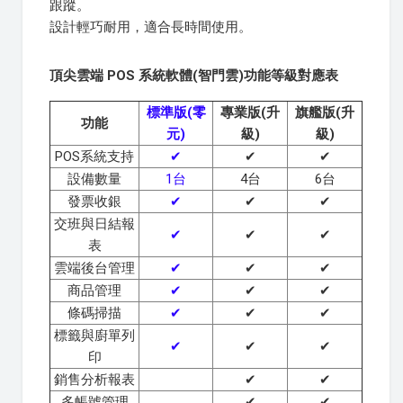
跟蹤。
設計輕巧耐用，適合長時間使用。
頂尖雲端 POS 系統軟體(智門雲)功能等級對應表
標準版(零
專業版(升
旗艦版(升
功能
元)
級)
級)
POS系統支持
✔
✔
✔
設備數量
1台
4台
6台
發票收銀
✔
✔
✔
交班與日結報
✔
✔
✔
表
雲端後台管理
✔
✔
✔
商品管理
✔
✔
✔
條碼掃描
✔
✔
✔
標籤與廚單列
✔
✔
✔
印
銷售分析報表
✔
✔
多帳號管理
✔
✔