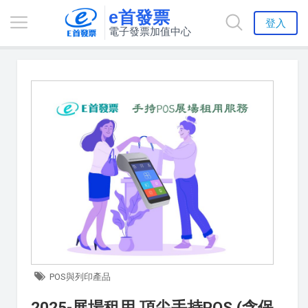
e首發票
登入
電子發票加值中心
POS與列印產品
2025-展場租用 頂尖手持POS (含保