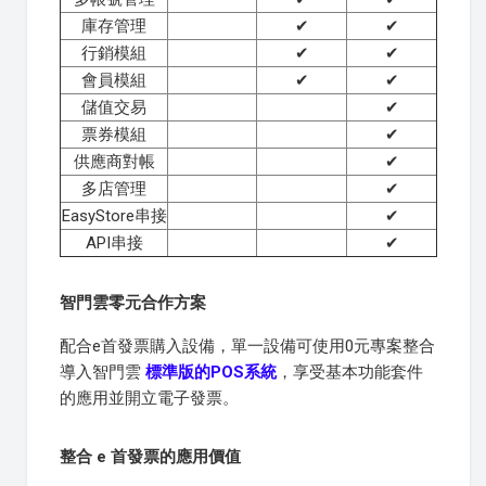
庫存管理
✔
✔
行銷模組
✔
✔
會員模組
✔
✔
儲值交易
✔
票券模組
✔
供應商對帳
✔
多店管理
✔
EasyStore串接
✔
API串接
✔
智門雲零元合作方案
配合e首發票購入設備，單一設備可使用0元專案整合
導入智門雲
標準版的POS系統
，享受基本功能套件
的應用並開立電子發票。
整合 e 首發票的應用價值