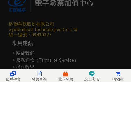
矽聯科技股份有限公司
Systemlead Technologies Co.,Ltd
統一編號：89430377
常用連結
關於我們
服務條款（Terms of Service）
操作教學
註冊商標
歸戶作業
發票查詢
電商發票
線上客服
購物車
個資與隱私政策
資 安 通 報
資安認證標章
聯絡我們
矽聯科技線上客服