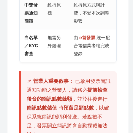
中獎發
維持原
維持原方式與計
票通知
樣
費，不受本次調整
簡訊
影響
白名單
無需另
由
e首發票
統一配
／KYC
外處理
合電信業者端完成
審查
登錄
📌
營業人重要啟事：
已啟用發票簡訊
通知功能之營業人，請務必
提前檢查
後台的簡訊點數餘額
，並於往後進行
簡訊點數儲值
時
預留足額點數
，以確
保系統簡訊能順利發送。若點數不
足，發票開立簡訊將會自動攔截無法