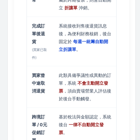
立
折讓單
沖銷。
完成訂
系統接收到售後退貨訊息
單後退
後，為便利財務核銷，後台
貨
固定於
每週一統籌自動開
立折讓單
。
(買家已取
件)
買家曾
此類具備爭議性或異動的訂
中途取
單，系統
不會主動開立發
消退貨
票
，須由賣場營業人評估後
於後台手動觸發。
跨境訂
基於稅法與金額認定，系統
單 / 0元
後台
一律不自動開立發
促銷訂
票
。