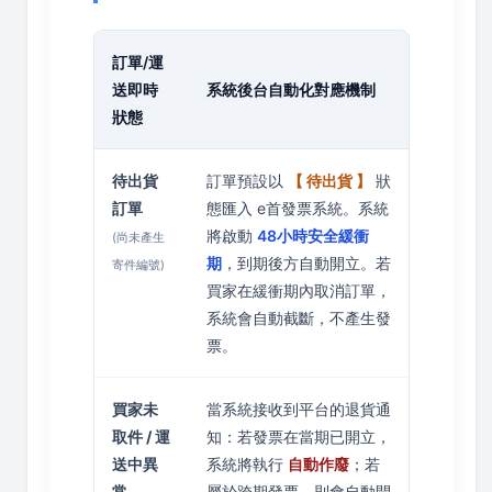
訂單/運
送即時
系統後台自動化對應機制
狀態
待出貨
訂單預設以
【 待出貨 】
狀
訂單
態匯入 e首發票系統。系統
將啟動
48小時安全緩衝
(尚未產生
期
，到期後方自動開立。若
寄件編號)
買家在緩衝期內取消訂單，
系統會自動截斷，不產生發
票。
買家未
當系統接收到平台的退貨通
取件 / 運
知：若發票在當期已開立，
送中異
系統將執行
自動作廢
；若
常
屬於跨期發票，則會自動開