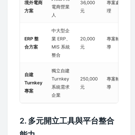
境外電商
36,000
專案處
電商營業
/ 
方案
元
理
人
月
中大型企
基礎
ERP 整
業 ERP、
20,000
專案輔
元 
合方案
MIS 系統
元
導
起
整合
獨立自建
自建
含 
Turnkey
250,000
專案輔
Turnkey
中
系統需求
元
導
專案
服
企業
2. 多元開立工具與平台整合
能力