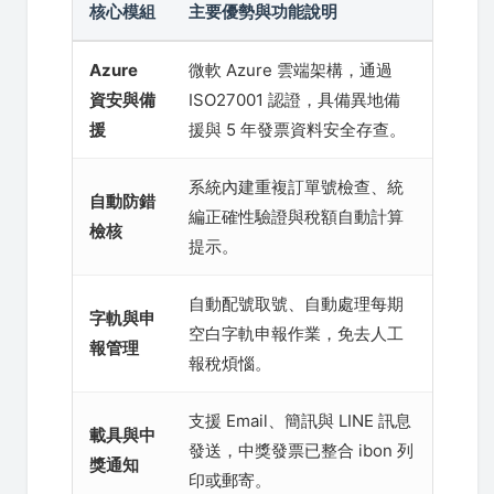
核心模組
主要優勢與功能說明
Azure
微軟 Azure 雲端架構，通過
資安與備
ISO27001 認證，具備異地備
援
援與 5 年發票資料安全存查。
系統內建重複訂單號檢查、統
自動防錯
編正確性驗證與稅額自動計算
檢核
提示。
自動配號取號、自動處理每期
字軌與申
空白字軌申報作業，免去人工
報管理
報稅煩惱。
支援 Email、簡訊與 LINE 訊息
載具與中
發送，中獎發票已整合 ibon 列
獎通知
印或郵寄。