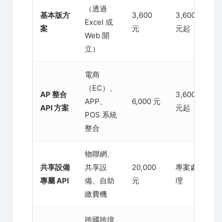
（透過
基本版方
3,600
3,600
3,
Excel 或
案
元
元起
9,
Web 開
立）
電商
（EC）、
AP 整合
3,600
3,
APP、
6,000 元
API 方案
元起
9,
POS 系統
整合
物聯網、
共享設備
共享設
20,000
專案處
依
專屬 API
備、自助
元
理
數
繳費機
跨國跨境
基