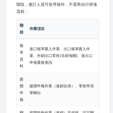
階段，會計人員可依序操作，不需再自行拼湊
流程：
階
作業項目
段
報
進口報單匯入作業、出口報單匯入作
單
業、外銷出口零稅(非經海關)、進出口
資
申報重複查詢
料
媒
體
媒體申報作業（進銷合併）、零稅率清
申
單轉出
報
關
媒體申報作業（進銷）完成後，設定關