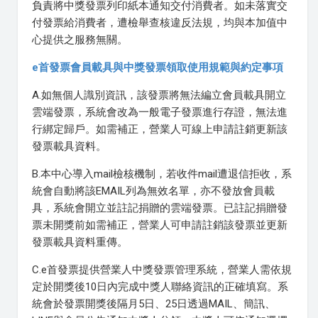
負責將中獎發票列印紙本通知交付消費者。如未落實交
付發票給消費者，遭檢舉查核違反法規，均與本加值中
心提供之服務無關。
e首發票會員載具與中獎發票領取使用規範與約定事項
A.如無個人識別資訊，該發票將無法編立會員載具開立
雲端發票，系統會改為一般電子發票進行存證，無法進
行綁定歸戶。如需補正，營業人可線上申請註銷更新該
發票載具資料。
B.本中心導入mail檢核機制，若收件mail遭退信拒收，系
統會自動將該EMAIL列為無效名單，亦不發放會員載
具，系統會開立並註記捐贈的雲端發票。已註記捐贈發
票未開獎前如需補正，營業人可申請註銷該發票並更新
發票載具資料重傳。
C.e首發票提供營業人中獎發票管理系統，營業人需依規
定於開獎後10日內完成中獎人聯絡資訊的正確填寫。系
統會於發票開獎後隔月5日、25日透過MAIL、簡訊、