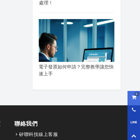
處理！
電子發票如何申請？完整教學讓您快
速上手
0
購物
0800
策
聯絡我們
LI
矽聯科技線上客服
回到