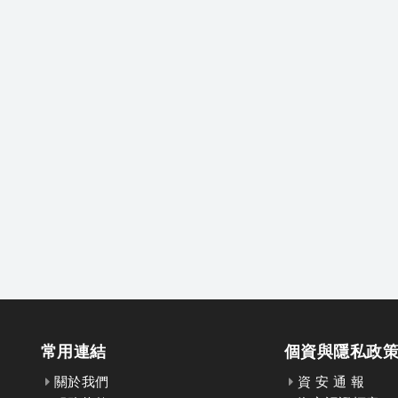
常用連結
個資與隱私政
關於我們
資 安 通 報