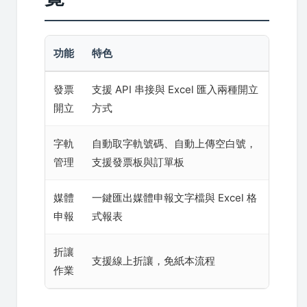
功能
特色
發票
支援 API 串接與 Excel 匯入兩種開立
開立
方式
字軌
自動取字軌號碼、自動上傳空白號，
管理
支援發票板與訂單板
媒體
一鍵匯出媒體申報文字檔與 Excel 格
申報
式報表
折讓
支援線上折讓，免紙本流程
作業