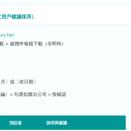
立用戶建議採用）
gov.tw/
載 > 媒體申報檔下載（非即時）
年月〕或〔依日期〕
〕> 勾選欲匯出公司 > 按確認
預設值
說明與建議