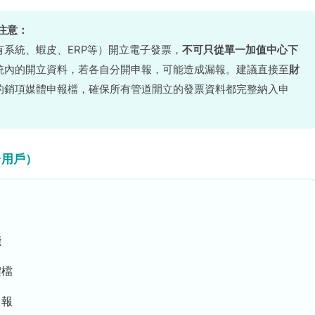
注意：
系統、蝦皮、ERP等）開立電子發票，
不可只從單一加值中心下
統內的開立資料，若各自分開申報，可能造成漏報。建議直接至
財
的銷項媒體申報檔，確保所有管道開立的發票資料都完整納入申
台用戶）
能
體檔
申報