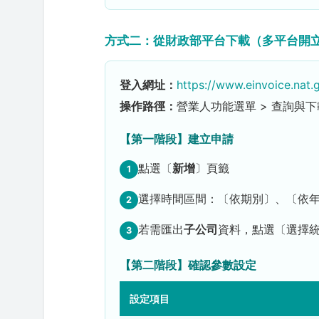
方式二：從財政部平台下載（多平台開
登入網址：
https://www.einvoice.nat.
操作路徑：
營業人功能選單 > 查詢與下
【第一階段】建立申請
點選〔
新增
〕頁籤
1
選擇時間區間：〔依期別〕、〔依
2
若需匯出
子公司
資料，點選〔選擇統編
3
【第二階段】確認參數設定
設定項目