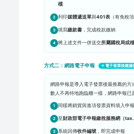
檔
列印
媒體遞送單
與
401表
（有免稅項
2
填寫
繳款書
，完成稅款繳納
3
將上述文件一併送交
所屬國稅局或
4
方式二：網路電子申報
✦ 電子發票後建議
網路申報是導入電子發票後最推薦的方
數人不再特地跑臨櫃一樣，網路申報已
同樣將銷貨與進項發票資料填入申
1
至
財政部電子申報繳稅服務網（tax.na
2
系統回傳
收件編號
，即完成申報
3