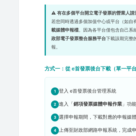
⚠️
有在多個平台開立電子發票的營業人請
若您同時透過多個加值中心或平台（如自有
載媒體申報檔
。因為各平台僅包含自己系
政部電子發票整合服務平台
下載該期完整
報。
方式一：從 e首發票後台下載（單一平
登入 e首發票後台管理系統
1
進入「
銷項發票媒體申報作業
」功
2
選擇申報期間，下載對應的申報媒
3
上傳至財政部網路申報系統，完成
4