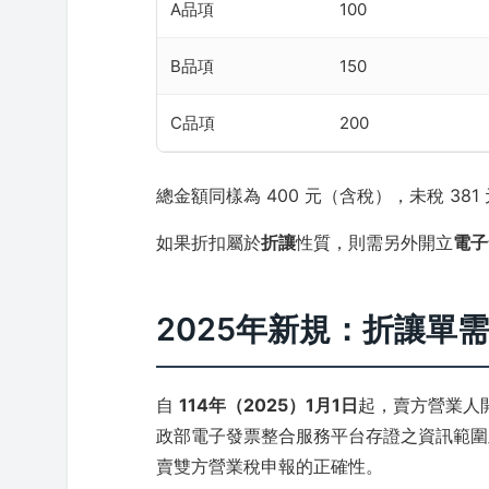
A品項
100
B品項
150
C品項
200
總金額同樣為 400 元（含稅），未稅 381 
如果折扣屬於
折讓
性質，則需另外開立
電子
2025年新規：折讓單
自
114年（2025）1月1日
起，賣方營業人
政部電子發票整合服務平台存證之資訊範圍
賣雙方營業稅申報的正確性。