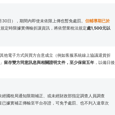
6月30日），期間內即使未依限上傳也暫免處罰。
但輔導期已於
依規定時限據實傳輸折讓資訊，將依營業稅法規定
處1,500元以
其他電子方式與買方合意成立（例如客服系統線上協議退貨折
」
留存雙方同意訊息與相關證明文件，至少保留五年
，以備日後
未經國稅局通知限期補正、或未經財政部指定調查人員調查
並已據實補正傳輸至平台存證，可免予處罰、也不列入違章次