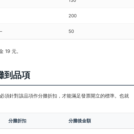
150
200
—
50
 19 元。
攤到品項
必須針對該品項作分攤折扣，才能滿足發票開立的標準。也就
分攤折扣
分攤後金額