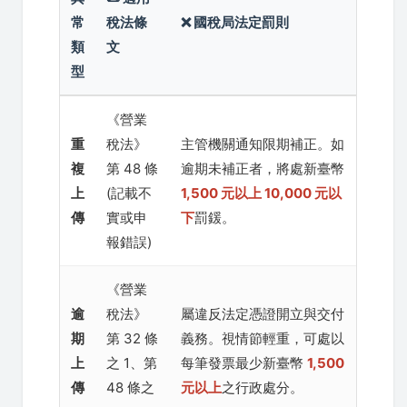
常
稅法條
❌ 國稅局法定罰則
類
文
型
《營業
重
稅法》
主管機關通知限期補正。如
複
第 48 條
逾期未補正者，將處新臺幣
上
(記載不
1,500 元以上 10,000 元以
傳
實或申
下
罰鍰。
報錯誤)
《營業
逾
稅法》
屬違反法定憑證開立與交付
期
第 32 條
義務。視情節輕重，可處以
上
之 1、第
每筆發票最少新臺幣
1,500
傳
48 條之
元以上
之行政處分。