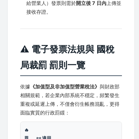
給營業人）發票則需於
開立後 7 日內
上傳並
接收存證。
⚠️ 電子發票法規與 國稅
局裁罰 罰則一覽
依據
《加值型及非加值型營業稅法》
與財政部
相關規範，若企業內部系統不穩定，頻繁發生
重複或延遲上傳，不僅會衍生帳務混亂，更得
面臨實質的行政罰鍰：
🔥
異
📜 適用