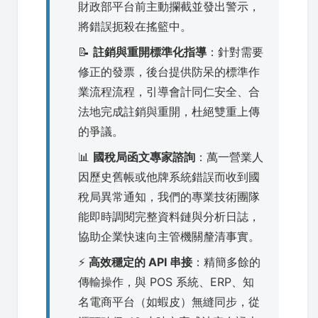
財政部平台前主動攔截並發出警示，
將錯誤扼殺在搖籃中。
📝
註銷與重開標準化指導
：針對需要
修正的發票，後台提供防呆的標準作
業流程流程，引導會計同仁安全、合
法地完成註銷與重開，杜絕雙重上傳
的爭議。
📊
國稅局函文專家諮詢
：萬一營業人
因歷史舊帳或他牌系統錯誤而收到國
稅局異常通知，我們的專業技術團隊
能即時調閱完整資料鏈與分析日誌，
協助企業快速向主管機關釐清事實。
⚡
高效穩定的 API 串接
：精簡多餘的
傳輸操作，與 POS 系統、ERP、知
名電商平台（如蝦皮）無縫同步，從