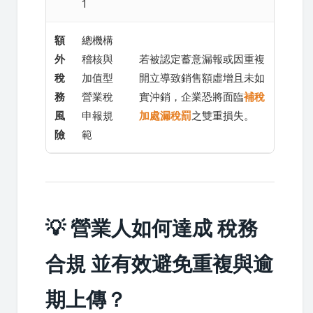
1
額
總機構
外
稽核與
若被認定蓄意漏報或因重複
稅
加值型
開立導致銷售額虛增且未如
務
營業稅
實沖銷，企業恐將面臨
補稅
風
申報規
加處漏稅罰
之雙重損失。
險
範
💡 營業人如何達成 稅務
合規 並有效避免重複與逾
期上傳？