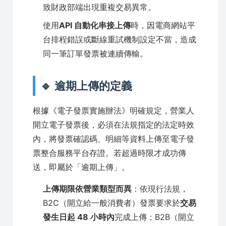
致財政部端出現重複交易異常。
使用
API 自動化串接上傳
時，因電商網站平
台排程錯誤或斷線重試機制設定不當，造成
同一筆訂單發票被連續傳輸。
🔹 逾期上傳的定義
根據《電子發票實施辦法》明確規定，營業人
開立電子發票後，必須在法規指定的法定時效
內，將發票確認碼、明細等資料上傳至電子發
票整合服務平台存證。若超過時限才成功傳
送，即屬於「逾期上傳」。
上傳期限依營業類型而異
：依現行法規，
B2C（開立給一般消費者）發票要求於
交易
發生日起 48 小時內
完成上傳；B2B（開立