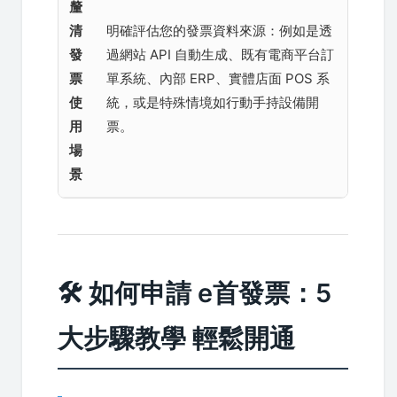
釐
清
明確評估您的發票資料來源：例如是透
發
過網站 API 自動生成、既有電商平台訂
票
單系統、內部 ERP、實體店面 POS 系
使
統，或是特殊情境如行動手持設備開
用
票。
場
景
🛠️ 如何申請 e首發票：5
大步驟教學 輕鬆開通