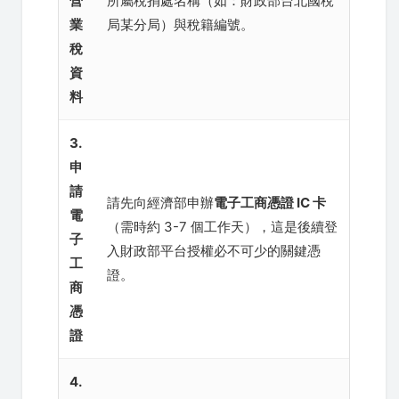
營
所屬稅捐處名稱（如：財政部台北國稅
業
局某分局）與稅籍編號。
稅
資
料
3.
申
請
請先向經濟部申辦
電子工商憑證 IC 卡
電
（需時約 3-7 個工作天），這是後續登
子
入財政部平台授權必不可少的關鍵憑
工
證。
商
憑
證
4.