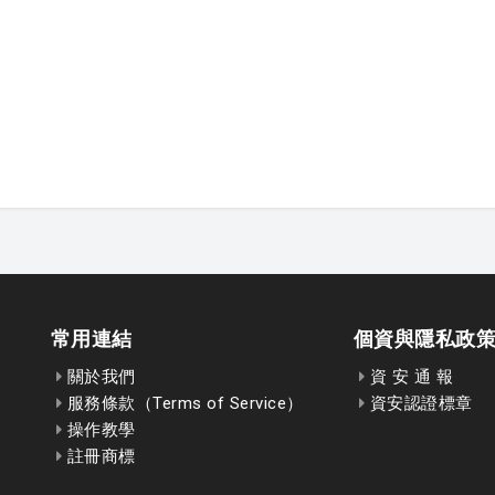
常用連結
個資與隱私政
關於我們
資 安 通 報
服務條款（Terms of Service）
資安認證標章
操作教學
註冊商標