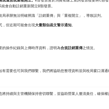
構成違規或重複開立。
e首發票會於消費者線上查詢發票後要將C類
系統會自動註銷重新開立B類發票。
稅局承辦無法明確辨識「註銷重傳」與「重複開立」，導致誤判。
式，但近期可能會出現
大量類似函文警示通知
。
要的操作紀錄與上傳時序資料，證明為
合規註銷重傳
之情況。
如有需要也可與我們聯繫，我們將協助您整理資料並與稅局窗口溝通
。
也將持續與主管機關保持密切聯繫，並協助營業人釐清責任，確保權