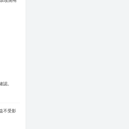
發票改開有
確認。
益不受影