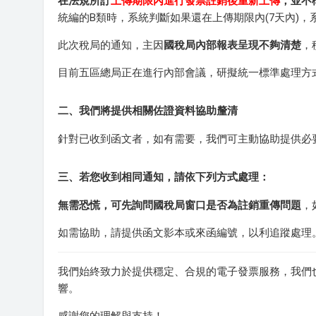
在法規所訂
上傳期限內進行發票註銷後重新上傳
，並不
統編的B類時，系統判斷如果還在上傳期限內(7天內)，
此次稅局的通知，主因
國稅局內部報表呈現不夠清楚
，
目前五區總局正在進行內部會議，研擬統一標準處理方
二、我們將提供相關佐證資料協助釐清
針對已收到函文者，如有需要，我們可主動協助提供必
三、若您收到相同通知，請依下列方式處理：
無需恐慌，可先詢問國稅局窗口是否為註銷重傳問題
，
如需協助，請提供函文影本或來函編號，以利追蹤處理
我們始終致力於提供穩定、合規的電子發票服務，我們
響。
感謝您的理解與支持！