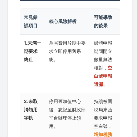
常見錯
可能導致
核心風險解析
誤項目
的後果
1. 未滿一
為省費用於期中要
媒體申報
期要求
求立即停用舊系
期間開立
終止
統。
數量無法
核對，
空
白號申報
遺漏
。
2. 未取
停用舊加值中心
持續被國
消領用
後，忘記至財政部
稅局來函
字軌
平台辦理停止領
要求申報
用。
空白號，
增加稅務