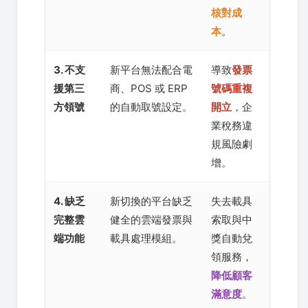
核對成
本
。
3. 不支
新平台無法配合電
導致
發票
援第三
商、POS 或 ERP
號碼重複
方領號
的自動取號設定。
開立
，企
業稅務違
規風險劇
增。
4. 缺乏
新切換的平台缺乏
失去載具
完整雲
健全的雲端發票與
索取與中
端功能
載具處理模組。
獎自動兌
領服務，
降低顧客
滿意度
。