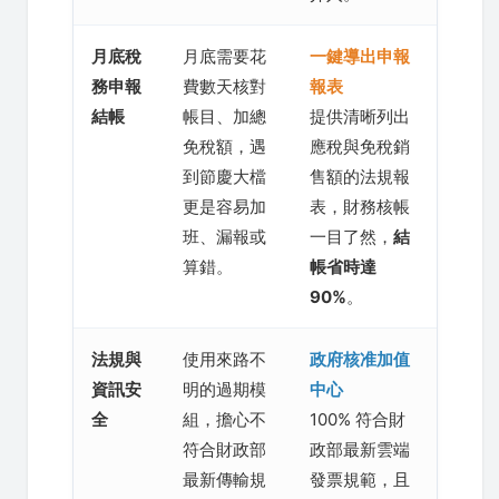
月底稅
月底需要花
一鍵導出申報
務申報
費數天核對
報表
結帳
帳目、加總
提供清晰列出
免稅額，遇
應稅與免稅銷
到節慶大檔
售額的法規報
更是容易加
表，財務核帳
班、漏報或
一目了然，
結
算錯。
帳省時達
90%
。
法規與
使用來路不
政府核准加值
資訊安
明的過期模
中心
全
組，擔心不
100% 符合財
符合財政部
政部最新雲端
最新傳輸規
發票規範，且