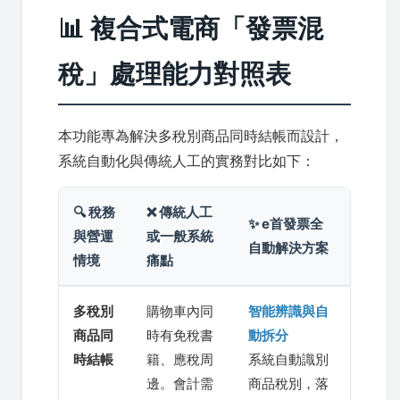
📊 複合式電商「發票混
稅」處理能力對照表
本功能專為解決多稅別商品同時結帳而設計，
系統自動化與傳統人工的實務對比如下：
🔍 稅務
❌ 傳統人工
✨ e首發票全
與營運
或一般系統
自動解決方案
情境
痛點
多稅別
購物車內同
智能辨識與自
商品同
時有免稅書
動拆分
時結帳
籍、應稅周
系統自動識別
邊。會計需
商品稅別，落