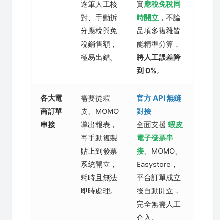
逐筆人工核
實
應稅免稅同
對、手動拆
時開立
，不論
分應稅與免
品項多複雜皆
稅銷售額，
能精準分算，
極易出錯。
將人工誤差降
到 0%
。
各大電
需要從蝦
官方 API 無縫
商訂單
皮、MOMO
對接
串接
導出報表，
全面支援
蝦皮
再手動複製
電子發票串
貼上到發票
接
、MOMO、
系統開立，
Easystore，
耗時且無法
平台訂單成立
即時處理。
後自動開立，
完全無需人工
介入。