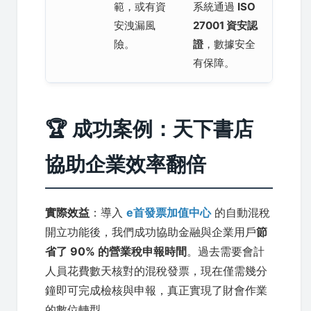
範，或有資
系統通過
ISO
安洩漏風
27001 資安認
險。
證
，數據安全
有保障。
🏆 成功案例：天下書店
協助企業效率翻倍
實際效益
：導入
e首發票加值中心
的自動混稅
開立功能後，我們成功協助金融與企業用戶
節
省了 90% 的營業稅申報時間
。過去需要會計
人員花費數天核對的混稅發票，現在僅需幾分
鐘即可完成檢核與申報，真正實現了財會作業
的數位轉型。