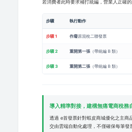
若消費者此時要求補打統編，營業人正確的
步驟
執行動作
步驟 1
作廢
原混稅二聯發票
步驟 2
重開第一張
（帶統編 B 類）
步驟 3
重開第二張
（帶統編 B 類）
導入精準對接，建構無痛電商稅務
透過 e首發票針對蝦皮商城優化之主
交由雲端自動化處理，不僅確保每筆發