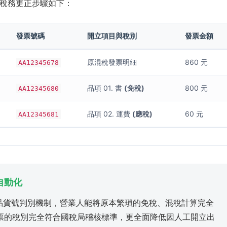
稅務更正步驟如下：
發票號碼
開立項目與稅別
發票金額
原混稅發票明細
860 元
AA12345678
品項 01. 書
(免稅)
800 元
AA12345680
品項 02. 運費
(應稅)
60 元
AA12345681
自動化
商品貨號判別機制，營業人能將原本繁瑣的免稅、混稅計算完全
票的稅別完全符合國稅局稽核標準，更全面降低因人工開立出