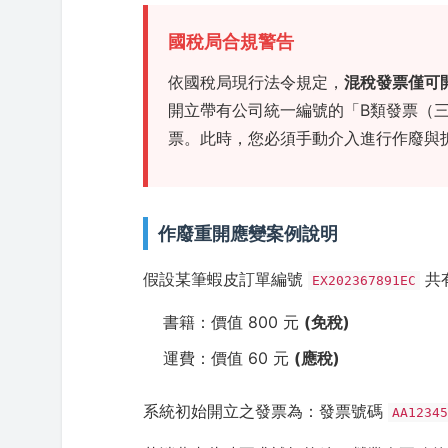
國稅局合規警告
依國稅局現行法令規定，
混稅發票僅可
開立帶有公司統一編號的「B類發票（三
票。此時，您必須手動介入進行作廢與
作廢重開應變案例說明
假設某筆蝦皮訂單編號
共
EX202367891EC
書籍：價值 800 元
(免稅)
運費：價值 60 元
(應稅)
系統初始開立之發票為：發票號碼
AA1234