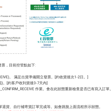
發票，目前控管點如下:
_RECEIVE)。 滿足出貨準備開立發票。[約收貨後次1-2日。]
認)。[約客戶收到貨後3-7天內]
_CONFIRM_RECEIVE 作業。會在此狀態重新檢查是否已有寫入訂
單退貨、自行補寄貨訂單完成等。如會跳脫上面流程所示狀態。