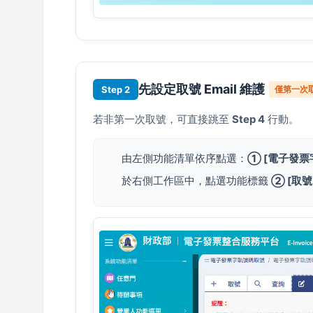
先設定取號 Email 維護
Step 2
僅第一次
若非第一次取號，可直接跳至
Step 4
行動。
由左側功能清單依序點選：
① [電子發票
於右側工作區中，點選功能標籤
② [取