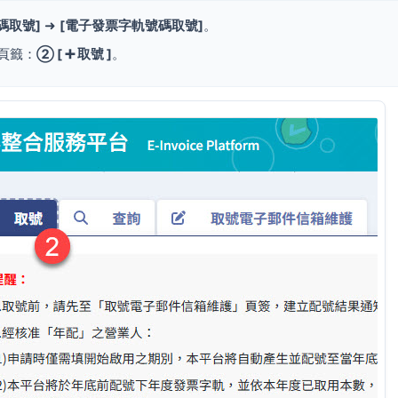
碼取號]
➜
[電子發票字軌號碼取號]
。
頁籤：
② [ ➕ 取號 ]
。