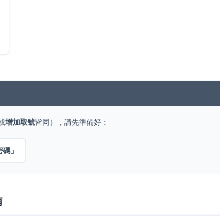
或
增加取號
皆同），請先準備好：
密碼」
南