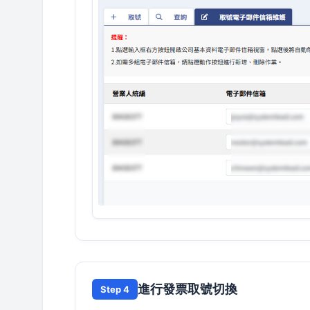
進行發票取號切換
Step 4