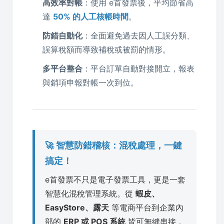
高效率對帳
：使用 e首發票後，平均節省高
達
50% 的人工核帳時間
。
防錯自動化
：全面避免過去因人工誤分類、
誤算稅額而導致補稅或被罰的情形。
多平台整合
：平台訂單自動對接開立，報表
與銷項申報對帳一次到位。
🚀 智慧防錯稽核：混稅處理，一鍵
搞定！
e首發票不只是電子發票工具，更是一套
智慧化混稅管理系統。從
蝦皮、
EasyStore、露天
等電商平台到企業內
部的
ERP 或 POS 系統
皆可無縫串接，