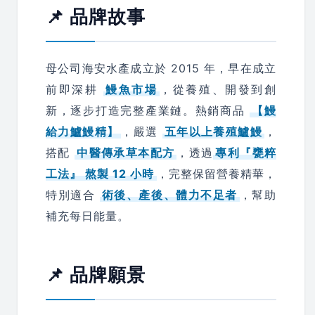
📌 品牌故事
母公司海安水產成立於 2015 年，早在成立
前即深耕
鰻魚市場
，從養殖、開發到創
新，逐步打造完整產業鏈。熱銷商品
【鰻
給力鱸鰻精】
，嚴選
五年以上養殖鱸鰻
，
搭配
中醫傳承草本配方
，透過
專利『甕粹
工法』 熬製 12 小時
，完整保留營養精華，
特別適合
術後、產後、體力不足者
，幫助
補充每日能量。
📌 品牌願景