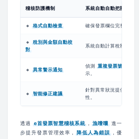
稽核防護機制
系統自動自動把關內容
🔸
格式自動檢查
確保發票欄位完整，避
🔸
稅別與金額自動校
系統自動計算稅額，減
對
偵測
重複發票號碼、統
🔸
異常警示通知
示。
針對異常狀況提供解決
🔸
智能修正建議
性。
透過
e首發票智慧稽核系統
，
漁嗜嚐
進一
步提升發票管理效率，
降低人為錯誤
，優