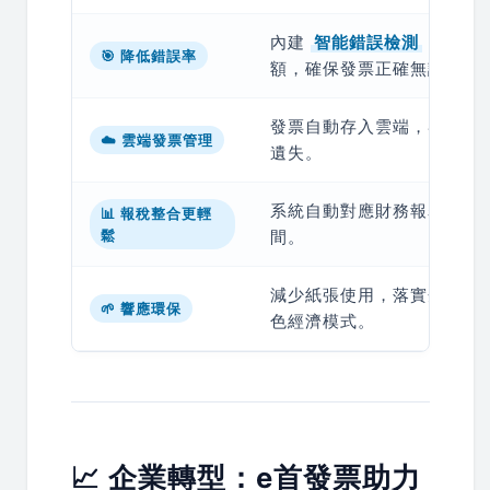
內建
智能錯誤檢測
，自動
🎯 降低錯誤率
額，確保發票正確無誤。
發票自動存入雲端，客戶可
☁️ 雲端發票管理
遺失。
系統自動對應財務報表，減
📊 報稅整合更輕
鬆
間。
減少紙張使用，落實企業
E
🌱 響應環保
色經濟模式。
📈 企業轉型：e首發票助力