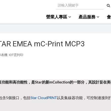
營業人專區
產品服務
MEA mC-Print MCP3
印表機
IOT雲列印
級功能和高功能性，
是Star的新mCollection的一部分，其設計旨
包含5個接口，包括
Star CloudPRNT
以及集線器功能，可控制連接到
。