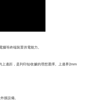
平板電腦等終端裝置供電能力。
的上邊距，是列印短收據的理想選擇。上邊界2mm
邊外接設備。