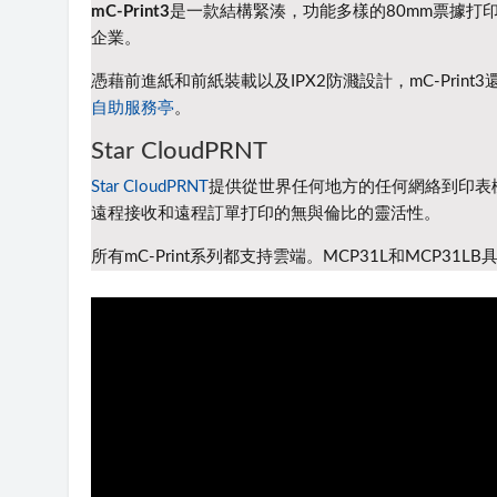
mC-Print3
是一款結構緊湊，功能多樣的80mm票據打印
企業。
憑藉前進紙和前紙裝載以及IPX2防濺設計，mC-Pri
自助服務亭
。
Star CloudPRNT
Star CloudPRNT
提供從世界任何地方的任何網絡到印表機
遠程接收和遠程訂單打印的無與倫比的靈活性。
所有mC-Print系列都支持雲端。
MCP31L和MCP31