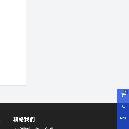
0
購物
0800
策
聯絡我們
LI