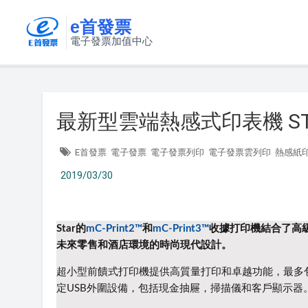
e首發票
電子發票加值中心
最新型雲端熱感式印表機 STAR E
E首發票
電子發票
電子發票列印
電子發票雲列印
熱感紙
2019/03/30
Star的
mC-Print2™
和
mC-Print3™
收據打印機
結合了高
未來零售和酒店環境的時尚現代設計。
超小型前饋式打印機提供高質量打印和卓越功能，最多
定USB外圍設備，包括現金抽屜，掃描儀和客戶顯示器