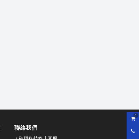
0
購物
策
聯絡我們
0800
矽聯科技線上客服