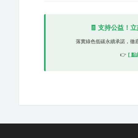
🧾 支持公益！
落實綠色低碳永續承諾，徹
👉
[ 