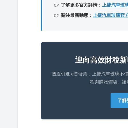
👉
了解更多官方詳情
：
上捷汽車玻
👉
關注最新動態
：
上捷汽車玻璃官方 F
迎向高效財稅新
透過引進 e首發票，上捷汽車玻璃不
程與購物體驗。讓
了解