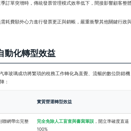
旺季訂單突增時，傳統發票管理模式效率低下，間接影響顧客整
員需耗費額外心力進行發票更正與銷帳，嚴重衝擊其他關鍵行政
之自動化轉型效益
捷汽車玻璃成功將繁瑣的稅務工作轉化為直覺、流暢的數位防錯機
陣：
實質營運轉型效益
刻聯網帶出完整
完全免除人工盲查與書寫筆誤
，開立準確度直逼
100%