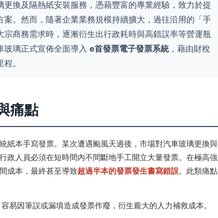
璃更換及隔熱紙安裝服務，憑藉豐富的專業經驗，致力於提
方案。然而，隨著企業業務規模持續擴大，過往沿用的「手
大宗商務需求時，逐漸衍生出行政耗時與高錯誤率等營運瓶
車玻璃正式宣佈全面導入
e首發票電子發票系統
，藉由財稅
里程。
與痛點
統紙本手寫發票。某次遭遇颱風天過後，市場對汽車玻璃更換與
行政人員必須在短時間內不間斷地手工開立大量發票。在極高強
間成本，最終甚至導致
超過半本的發票發生書寫錯誤
。此類痛點
，容易因筆誤或漏填造成發票作廢，衍生龐大的人力補救成本。