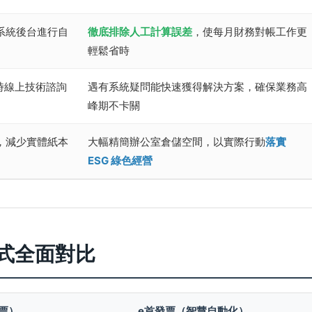
系統後台進行自
徹底排除人工計算誤差
，使每月財務對帳工作更
輕鬆省時
時線上技術諮詢
遇有系統疑問能快速獲得解決方案，確保業務高
峰期不卡關
，減少實體紙本
大幅精簡辦公室倉儲空間，以實際行動
落實
ESG 綠色經營
式全面對比
票）
e首發票（智慧自動化）