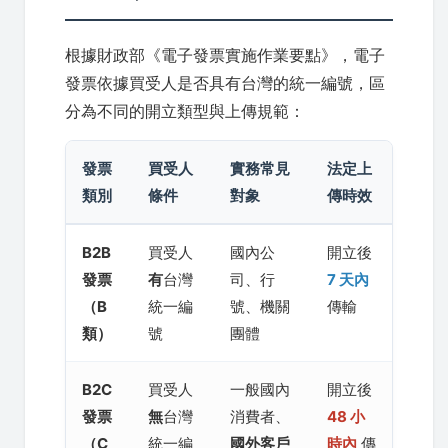
根據財政部《電子發票實施作業要點》，電子
發票依據買受人是否具有台灣的統一編號，區
分為不同的開立類型與上傳規範：
發票
買受人
實務常見
法定上
類別
條件
對象
傳時效
B2B
買受人
國內公
開立後
發票
有
台灣
司、行
7 天內
（B
統一編
號、機關
傳輸
類）
號
團體
B2C
買受人
一般國內
開立後
發票
無
台灣
消費者、
48 小
（C
統一編
國外客戶
時內
傳