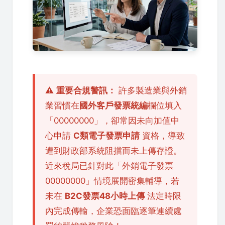
⚠️
重要合規警訊：
許多製造業與外銷
業習慣在
國外客戶發票統編
欄位填入
「00000000」，卻常因未向加值中
心申請
C類電子發票申請
資格，導致
遭到財政部系統阻擋而未上傳存證。
近來稅局已針對此「外銷電子發票
00000000」情境展開密集輔導，若
未在
B2C發票48小時上傳
法定時限
內完成傳輸，企業恐面臨逐筆連續處