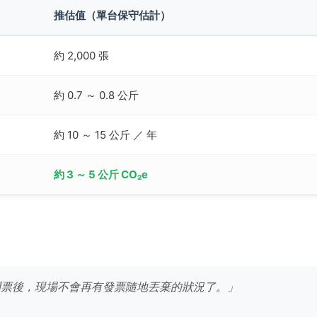
推估值（單台保守估計）
約 2,000 張
約 0.7 ～ 0.8 公斤
約 10 ～ 15 公斤 ／ 年
約 3 ～ 5 公斤 CO₂e
具開票後，現場不會再有發票隨地丟棄的狀況了。」