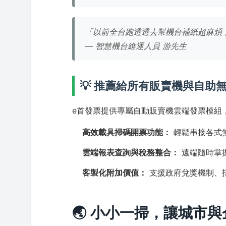
「以前全台跑透透去幫機台補紙超麻煩
— 智慧機台維運人員 游先生
💡 推薦給所有販賣機與自助
e首發票提供專屬自動販賣機雲端發票模組
高效載具掃碼開票功能：
輕鬆串接各式
雲端報表查詢與稅務整合：
遠端隨時掌
客製化附加價值：
支援政府兌獎機制、
🌏 小小一掃，讓城市