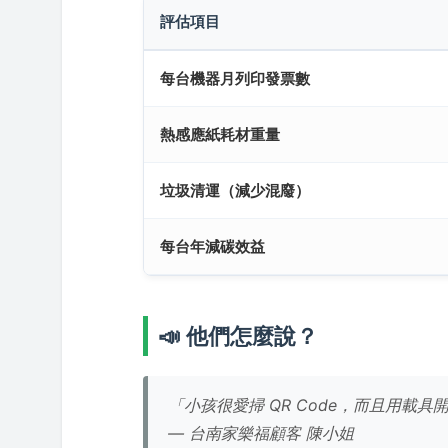
評估項目
每台機器月列印發票數
熱感應紙耗材重量
垃圾清運（減少混廢）
每台年減碳效益
📣 他們怎麼說？
「小孩很愛掃 QR Code，而且用載
— 台南家樂福顧客 陳小姐