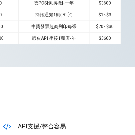
0
雲POS[免購機]-一年
$3600
0
簡訊通知1則(70字)
$1~$3
00
中獎發票超商列印每張
$20~$30
00
蝦皮API 串接1商店-年
$3600
API支援/整合容易