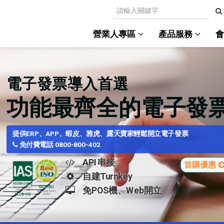
營業人專區
產品服務
電子發票導入首選
功能最齊全的電子發
提供ERP、APP、蝦皮、雅虎、露天賣家輕鬆開立電子發票
免付費電話 0800-800-402
API串接
首購優惠
自建Turnkey
免POS機、Web開立