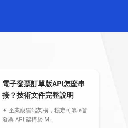
電子發票B2B交換模組
20
｜優
B2B 銷項交換管理模組 系統支援
以下交換功能： ◆ 銷...
...