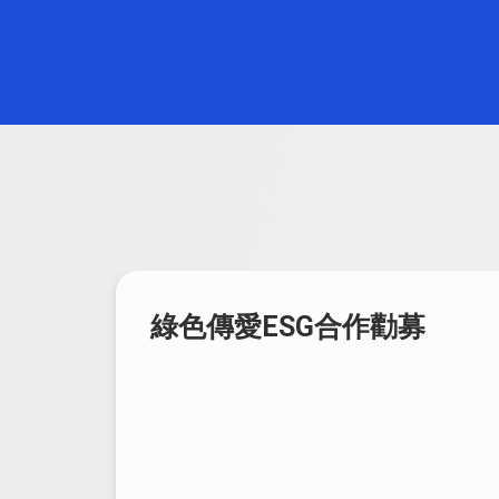
募
電子發票經銷合作招募｜e
首發票，值得信賴的服務夥
伴
為什麼選擇與 e首發票合作？ ✅ 穩