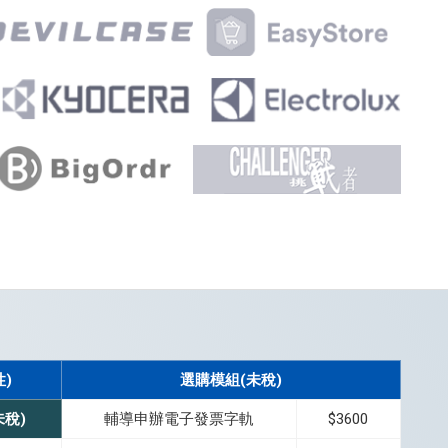
性)
選購模組(未稅)
未稅)
輔導申辦電子發票字軌
$3600