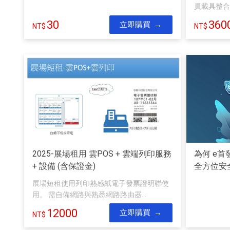
員載具整合 優
30
360
立即購買
2025-展場租用 雲POS + 雲端列印服務
為何 e
+ 設備 (含保證金)
全方位安
展場短租使用列印熱感紙電子發票證明聯使
用。 需自備網路與熟悉網路路由器...
12000
立即購買