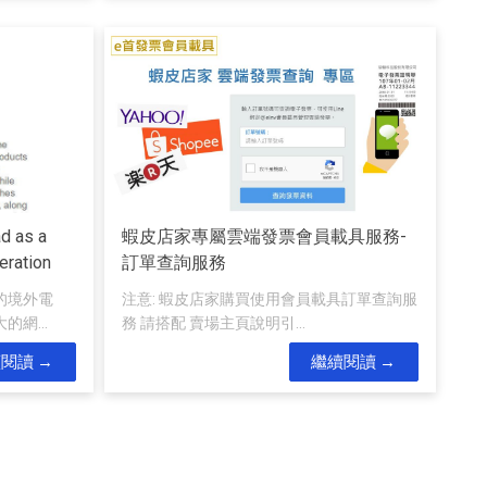
d as a
蝦皮店家專屬雲端發票會員載具服務-
eration
訂單查詢服務
的境外電
注意: 蝦皮店家購買使用會員載具訂單查詢服
網...
務 請搭配 賣場主頁說明引...
續閱讀
繼續閱讀