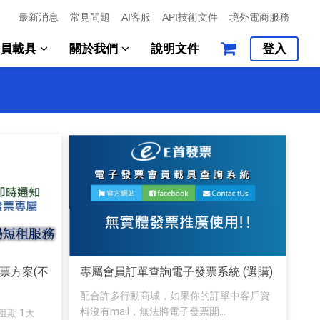
最新消息
常見問題
AI客服
API技術文件
境外電商服務
會員載具
關於我們
說明文件
登入
發票方案(不
專屬會員訂單查詢電子發票系統 (選購)
配合許多行動商城，如果你的訂單中客戶資
料沒有mail，無法將電子發票開...
租期 1天