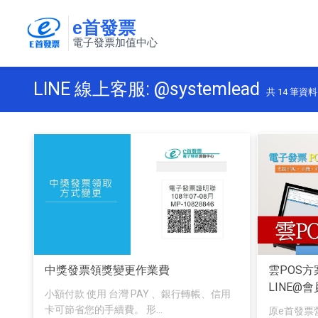
e首發票
電子發票加值中心
LINE 線上客服: @systemlead
共
14
筆資料 
中獎發票領獎變更作業費
雲POS方
LINE@
小額付款 使用 台灣 PAY 、銀行轉帳、信用
卡可節省您的手續費。 形...
原e首發票營業