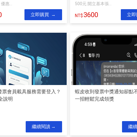
惠...
500元 開立基本張...
0
3600
立即購買
立即
首發票會員載具服務需要登入？
蝦皮收到發票中獎通知卻點
全說明
一招輕鬆完成領獎
繼續閱讀
繼