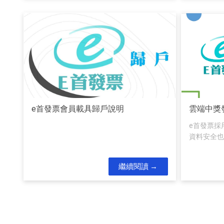
e首發票會員載具歸戶說明
雲端中獎
e首發票採
資料安全也
繼續閱讀