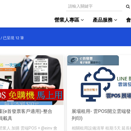
營業人專區
產品服務
/ 已呈現
12
筆
案(e首發票客戶適用)-整合
展場租用- 雲POS開立雲端
會員載具
列印)
人 加購 雲端POS + @einv 會
相關租用設備清單 租期 5天 延長