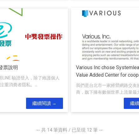
發票說明
Various Inc chose Systemlea
Value Added Center for coop
用LINE 驗證登入，除了維護個人
注重消費者隱私。...
我們是台北市一家經營網路交友
商，旗下擁有數個世界上流量最大的
繼續閱讀
繼
-- 共
14
筆資料 / 已呈現
12
筆 --