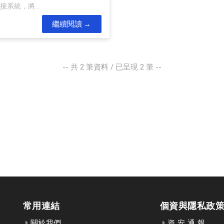
系統，將...
繼續閱讀
-- 共
2
筆資料 / 已呈現
2
筆 --
常用連結
個資與隱私政
關於我們
資 安 通 報