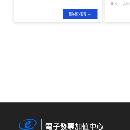
匯入 免串接
繼續閱讀