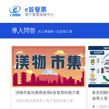
e首發票
電子發票加值中心
導入問答
共
2
筆資料 / 已呈現
2
筆
渼物市集供應商使用e首發票特惠方案
食安把關
速導入電
渼物市集供應商導入電子發票特惠方案。
◆ 三種開立