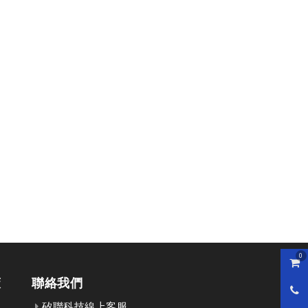
0
購物
策
聯絡我們
0800
矽聯科技線上客服