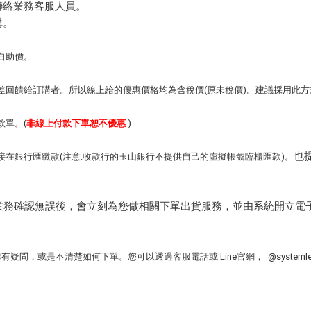
聯絡業務客服人員。
購。
自助價。
差回饋給訂購者。所以線上給的優惠價格均為含稅價(原未稅價)。建議採用此方
單。(
非線上付款下單恕不優惠
)
也
在銀行匯繳款(注意:收款行的玉山銀行不提供自己的虛擬帳號臨櫃匯款)。
業務確認無誤後，會立刻為您做相關下單出貨服務，並由系統開立電
，或是不清楚如何下單。您可以透過客服電話或 Line官網， @systemle