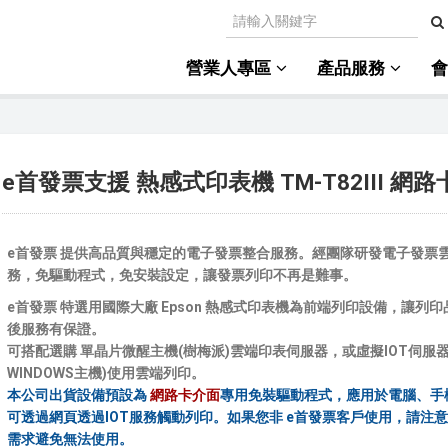
營業人專區
產品服務
e首發票支援 熱感式印表機 TM-T82III 網
e首發票 提供高品質與穩定的電子發票整合服務。經團隊研發電子發票
務，免驅動程式，免安裝設定，讓發票列印不再是難事。
e首發票 特選用國際大廠 Epson 熱感式印表機為前端列印設備，讓列
後服務有保證。
可搭配選購 單晶片微醒主機(樹梅派)雲端印表伺服器，或虛擬IOT伺服器
WINDOWS主機)使用雲端列印。
本公司出貨設備預設為
網路卡介面
專用免裝驅動程式，應用於電腦、手
可透過網頁透過IOT服務觸動列印。如果您非 e首發票客戶使用，請注
需求避免無法使用。