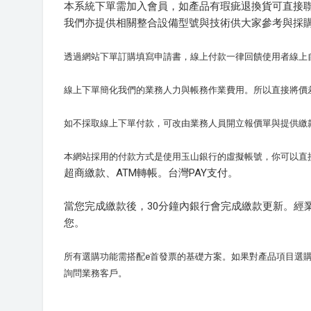
本系統下單需加入會員，如產品有瑕疵退換貨可直接
我們亦提供相關整合設備型號與技術供大家參考與採
透過網站下單訂購填寫申請書，線上付款一律回饋使用者線上
線上下單簡化我們的業務人力與帳務作業費用。所以直接將價
如不採取線上下單付款，可改由業務人員開立報價單與提供繳款
本網站採用的付款方式是使用玉山銀行的虛擬帳號，你可以直接
超商繳款、ATM轉帳。台灣PAY支付。
當您完成繳款後，30分鐘內銀行會完成繳款更新。經
您。
所有選購功能需搭配e首發票的基礎方案。如果對產品項目選購有疑問
詢問業務客戶。