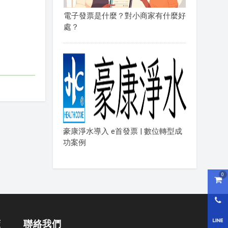
電子發票是什麼？對小商家有什麼好
處？
豪康淨水導入 e首發票 | 數位轉型成
功案例
0
購物
0800
LI
策
聯絡我們