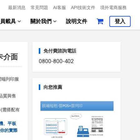
最新消息
常見問題
AI客服
API技術文件
境外電商服務
會員載具
關於我們
說明文件
登入
免付費諮詢電話
路卡介面
0800-800-402
雲端列印服
向您推薦
印品質與售
(需搭配有
機、平板
意你的實際