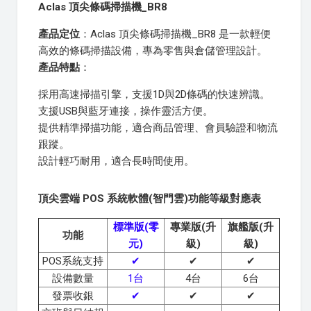
Aclas 頂尖條碼掃描機_BR8
產品定位
：Aclas 頂尖條碼掃描機_BR8 是一款輕便
高效的條碼掃描設備，專為零售與倉儲管理設計。
產品特點
：
採用高速掃描引擎，支援1D與2D條碼的快速辨識。
支援USB與藍牙連接，操作靈活方便。
提供精準掃描功能，適合商品管理、會員驗證和物流
跟蹤。
設計輕巧耐用，適合長時間使用。
頂尖雲端 POS 系統軟體(智門雲)功能等級對應表
標準版(零
專業版(升
旗艦版(升
功能
元)
級)
級)
POS系統支持
✔
✔
✔
設備數量
1台
4台
6台
發票收銀
✔
✔
✔