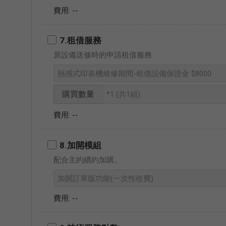
--
7.租借服務
原設備送修時的申請租借服務
購買數量
--
8.加開模組
配合主約續約加購。
--