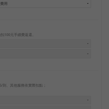
扣100元手續費返還。
0.25/則、其他服務依實際扣點；
。