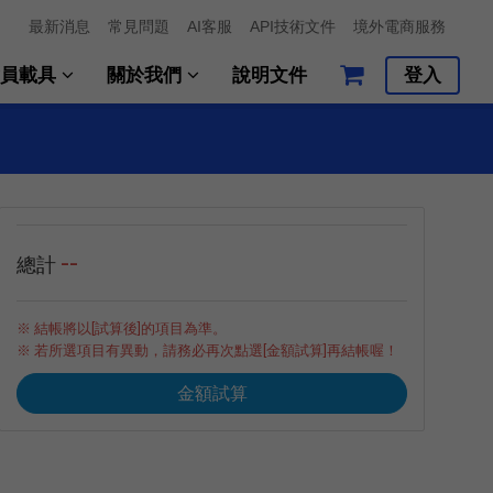
最新消息
常見問題
AI客服
API技術文件
境外電商服務
會員載具
關於我們
說明文件
登入
--
總計
※ 結帳將以[試算後]的項目為準。
※ 若所選項目有異動，請務必再次點選[金額試算]再結帳喔！
金額試算