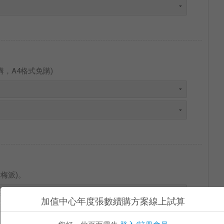
，A4格式免購)
梅派)。
加值中心年度張數續購方案線上試算