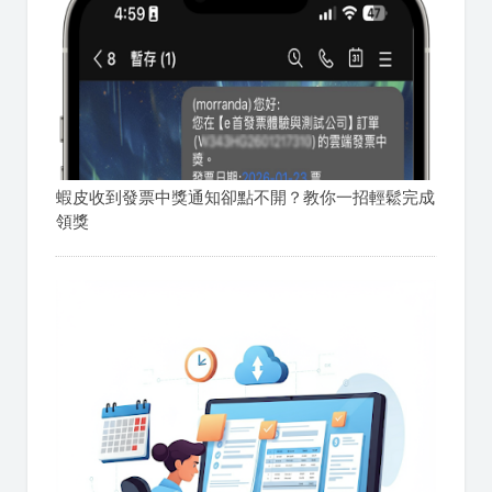
蝦皮收到發票中獎通知卻點不開？教你一招輕鬆完成
領獎